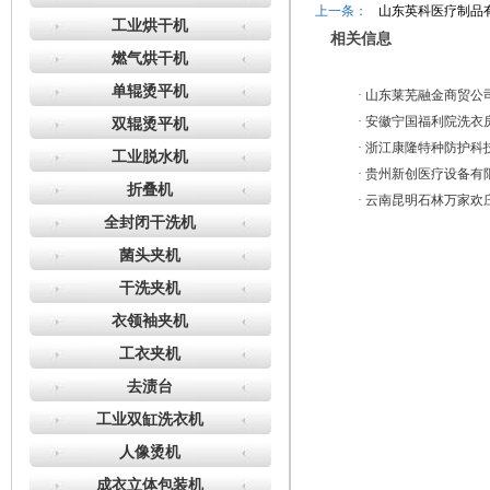
上一条：
山东英科医疗制品
工业烘干机
相关信息
燃气烘干机
单辊烫平机
·
山东莱芜融金商贸公
·
安徽宁国福利院洗衣
双辊烫平机
·
浙江康隆特种防护科
工业脱水机
·
贵州新创医疗设备有
折叠机
·
云南昆明石林万家欢
全封闭干洗机
菌头夹机
干洗夹机
衣领袖夹机
工衣夹机
去渍台
工业双缸洗衣机
人像烫机
成衣立体包装机